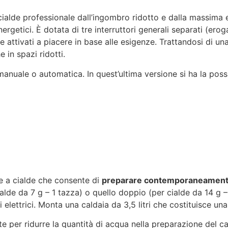
alde professionale dall’ingombro ridotto e dalla massima ef
ergetici. È dotata di tre interruttori generali separati (er
attivati a piacere in base alle esigenze. Trattandosi di un
in spazi ridotti.
manuale o automatica. In quest’ultima versione si ha la possi
 a cialde che consente di
preparare contemporaneamente 
alde da 7 g – 1 tazza) o quello doppio (per cialde da 14 g – 
 elettrici. Monta una caldaia da 3,5 litri che costituisce un
e per ridurre la quantità di acqua nella preparazione del c