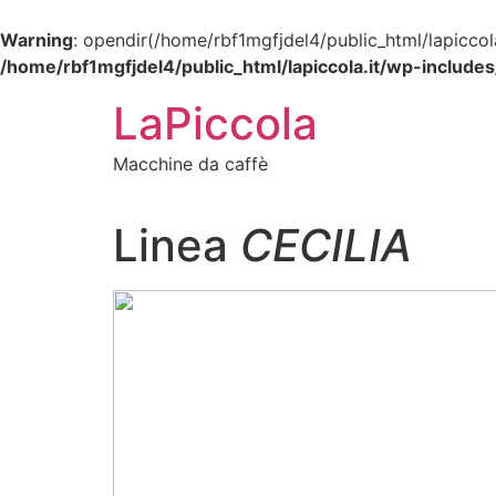
Warning
: opendir(/home/rbf1mgfjdel4/public_html/lapiccol
/home/rbf1mgfjdel4/public_html/lapiccola.it/wp-includes
Vai
LaPiccola
al
contenuto
Macchine da caffè
Linea
CECILIA