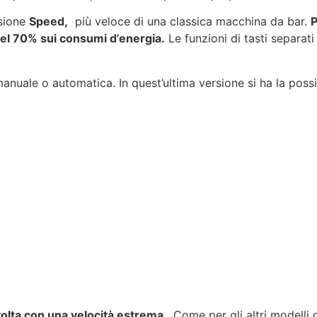
rsione
Speed,
più veloce di una classica macchina da bar.
P
el 70% sui consumi d’energia.
Le funzioni di tasti separa
manuale o automatica. In quest’ultima versione si ha la possi
 volta con una velocità estrema
. Come per gli altri modelli 